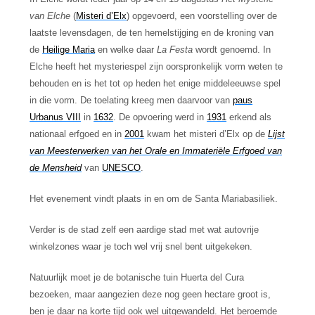
van Elche
(
Misteri d’Elx
) opgevoerd, een voorstelling over de
laatste levensdagen, de ten hemelstijging en de kroning van
de
Heilige Maria
en welke daar
La Festa
wordt genoemd. In
Elche heeft het mysteriespel zijn oorspronkelijk vorm weten te
behouden en is het tot op heden het enige middeleeuwse spel
in die vorm. De toelating kreeg men daarvoor van
paus
Urbanus VIII
in
1632
. De opvoering werd in
1931
erkend als
nationaal erfgoed en in
2001
kwam het misteri d’Elx op de
Lijst
van Meesterwerken van het Orale en Immateriële Erfgoed van
de Mensheid
van
UNESCO
.
Het evenement vindt plaats in en om de Santa Mariabasiliek.
Verder is de stad zelf een aardige stad met wat autovrije
winkelzones waar je toch wel vrij snel bent uitgekeken.
Natuurlijk moet je de botanische tuin Huerta del Cura
bezoeken, maar aangezien deze nog geen hectare groot is,
ben je daar na korte tijd ook wel uitgewandeld. Het beroemde