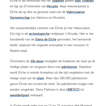
Elche is de hoofdstad van het
Spaanse
gebied
Baix Vinalopó
en ligt op 23 kilometer van
Alicante
. Naar inwoneraantal is
Elche de op drie na grootste stad van de
Valenciaanse
Gemeenschap
(na Valencia en Alicante).
Het oorspronkelijke centrum van Elche (in het Valenciaans
Elx) ligt in de
archeologische
vindplaats L’Alcudia. Hier is het
borstbeeld van de
Dama de Elche
gevonden, het beroemde
beeld, waarvan het originele exemplaar in een museum in
Madrid staat.
Omstreeks de
10e eeuw
vestigden de Arabieren de stad op de
huidige plaats en omgaven deze met
palmbomen
. Daardoor
wordt Elche in enkele kronieken uit die tijd vergeleken met de
heilige stad van de
islam
. Meer dan 300.000 palmbomen
geven Elche een exotische sfeer. De palmbomen mogen niet
worden omgehakt. Deze
Palmera
is door
UNESCO
tot
werelderfgoed
verklaard.
In Elche wordt ieder jaar op 14 en 15 augustus
Het Mysterie